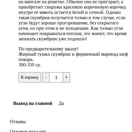
на мангале на решетке. Обычно она не пригорает, а
приобретает снаружи красивую коричневую корочку,
внутри ее мякоть остается белой и сочной. Однако
такая скумбрия получается только в том случае, если
угли будут хорошо прогоревшими, без открытого
огня, но при этом и не холодными. Как только угли
начинают покрываться пеплом, это значит, что время
запекать скумбрию уже подошло!
По предварительному заказу!
Жирный тушка скумбрии и фирменный маринад шеф
повара.
300-350 гр.
Количество
-
+
В корзину
товара
Скумбрия
на
мангале
Вывод на главной
Да
Отзывы
Отзывов пока нет.