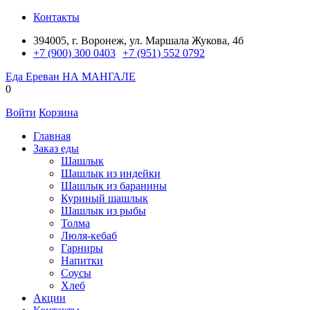
Контакты
394005, г. Воронеж, ул. Маршала Жукова, 4б
+7 (900) 300 0403
+7 (951) 552 0792
Еда Ереван
НА МАНГАЛЕ
0
Войти
Корзина
Главная
Заказ еды
Шашлык
Шашлык из индейки
Шашлык из баранины
Куриный шашлык
Шашлык из рыбы
Толма
Люля-кебаб
Гарниры
Напитки
Соусы
Хлеб
Акции